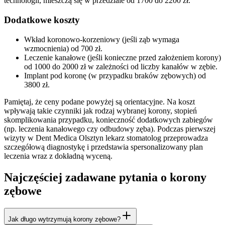
technologii, mieszczą się w przedziale od 1700 do 2200 zł.
Dodatkowe koszty
Wkład koronowo-korzeniowy (jeśli ząb wymaga
wzmocnienia) od 700 zł.
Leczenie kanałowe (jeśli konieczne przed założeniem korony)
od 1000 do 2000 zł w zależności od liczby kanałów w zębie.
Implant pod koronę (w przypadku braków zębowych) od
3800 zł.
Pamiętaj, że ceny podane powyżej są orientacyjne. Na koszt
wpływają takie czynniki jak rodzaj wybranej korony, stopień
skomplikowania przypadku, konieczność dodatkowych zabiegów
(np. leczenia kanałowego czy odbudowy zęba). Podczas pierwszej
wizyty w Dent Medica Olsztyn lekarz stomatolog przeprowadza
szczegółową diagnostykę i przedstawia spersonalizowany plan
leczenia wraz z dokładną wyceną.
Najczęściej zadawane pytania o korony
zębowe
Jak długo wytrzymują korony zębowe?