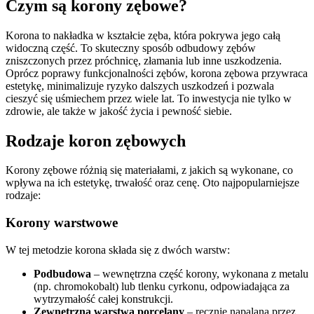
Czym są korony zębowe?
Korona to nakładka w kształcie zęba, która pokrywa jego całą
widoczną część. To skuteczny sposób odbudowy zębów
zniszczonych przez próchnicę, złamania lub inne uszkodzenia.
Oprócz poprawy funkcjonalności zębów, korona zębowa przywraca
estetykę, minimalizuje ryzyko dalszych uszkodzeń i pozwala
cieszyć się uśmiechem przez wiele lat. To inwestycja nie tylko w
zdrowie, ale także w jakość życia i pewność siebie.
Rodzaje koron zębowych
Korony zębowe różnią się materiałami, z jakich są wykonane, co
wpływa na ich estetykę, trwałość oraz cenę. Oto najpopularniejsze
rodzaje:
Korony warstwowe
W tej metodzie korona składa się z dwóch warstw:
Podbudowa
– wewnętrzna część korony, wykonana z metalu
(np. chromokobalt) lub tlenku cyrkonu, odpowiadająca za
wytrzymałość całej konstrukcji.
Zewnętrzna warstwa porcelany
– ręcznie napalana przez