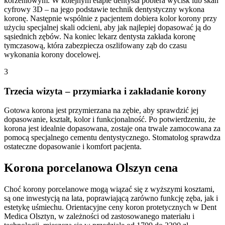
korzeniowym. W kolejnym etapie dentysta pobiera wycisk lub skan
cyfrowy 3D – na jego podstawie technik dentystyczny wykona
koronę. Następnie wspólnie z pacjentem dobiera kolor korony przy
użyciu specjalnej skali odcieni, aby jak najlepiej dopasować ją do
sąsiednich zębów. Na koniec lekarz dentysta zakłada koronę
tymczasową, która zabezpiecza oszlifowany ząb do czasu
wykonania korony docelowej.
3
Trzecia wizyta – przymiarka i zakładanie korony
Gotowa korona jest przymierzana na zębie, aby sprawdzić jej
dopasowanie, kształt, kolor i funkcjonalność. Po potwierdzeniu, że
korona jest idealnie dopasowana, zostaje ona trwale zamocowana za
pomocą specjalnego cementu dentystycznego. Stomatolog sprawdza
ostateczne dopasowanie i komfort pacjenta.
Korona porcelanowa Olszyn cena
Choć korony porcelanowe mogą wiązać się z wyższymi kosztami,
są one inwestycją na lata, poprawiającą zarówno funkcję zęba, jak i
estetykę uśmiechu. Orientacyjne ceny koron protetycznych w Dent
Medica Olsztyn, w zależności od zastosowanego materiału i