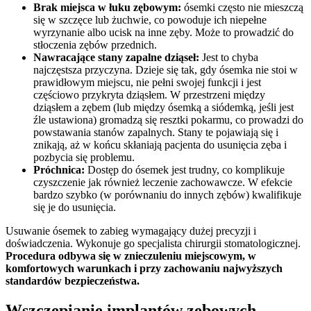
Brak miejsca w łuku zębowym:
ósemki często nie mieszczą
się w szczęce lub żuchwie, co powoduje ich niepełne
wyrzynanie albo ucisk na inne zęby. Może to prowadzić do
stłoczenia zębów przednich.
Nawracające stany zapalne dziąseł:
Jest to chyba
najczęstsza przyczyna. Dzieje się tak, gdy ósemka nie stoi w
prawidłowym miejscu, nie pełni swojej funkcji i jest
częściowo przykryta dziąsłem. W przestrzeni między
dziąsłem a zębem (lub między ósemką a siódemką, jeśli jest
źle ustawiona) gromadzą się resztki pokarmu, co prowadzi do
powstawania stanów zapalnych. Stany te pojawiają się i
znikają, aż w końcu skłaniają pacjenta do usunięcia zęba i
pozbycia się problemu.
Próchnica:
Dostęp do ósemek jest trudny, co komplikuje
czyszczenie jak również leczenie zachowawcze. W efekcie
bardzo szybko (w porównaniu do innych zębów) kwalifikuje
się je do usunięcia.
Usuwanie ósemek to zabieg wymagający dużej precyzji i
doświadczenia. Wykonuje go specjalista chirurgii stomatologicznej.
Procedura odbywa się w znieczuleniu miejscowym, w
komfortowych warunkach i przy zachowaniu najwyższych
standardów bezpieczeństwa.
Wszczepianie implantów zębowych