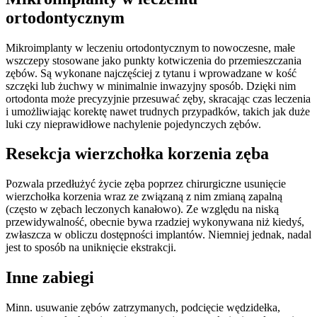
ortodontycznym
Mikroimplanty w leczeniu ortodontycznym to nowoczesne, małe
wszczepy stosowane jako punkty kotwiczenia do przemieszczania
zębów. Są wykonane najczęściej z tytanu i wprowadzane w kość
szczęki lub żuchwy w minimalnie inwazyjny sposób. Dzięki nim
ortodonta może precyzyjnie przesuwać zęby, skracając czas leczenia
i umożliwiając korektę nawet trudnych przypadków, takich jak duże
luki czy nieprawidłowe nachylenie pojedynczych zębów.
Resekcja wierzchołka korzenia zęba
Pozwala przedłużyć życie zęba poprzez chirurgiczne usunięcie
wierzchołka korzenia wraz ze związaną z nim zmianą zapalną
(często w zębach leczonych kanałowo). Ze względu na niską
przewidywalność, obecnie bywa rzadziej wykonywana niż kiedyś,
zwłaszcza w obliczu dostępności implantów. Niemniej jednak, nadal
jest to sposób na uniknięcie ekstrakcji.
Inne zabiegi
Minn. usuwanie zębów zatrzymanych, podcięcie wędzidełka,