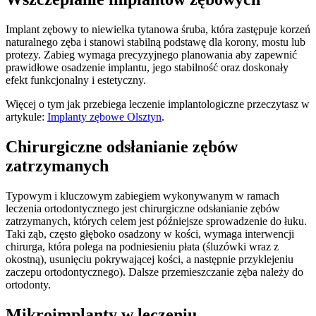
Implant zębowy to niewielka tytanowa śruba, która zastępuje korzeń
naturalnego zęba i stanowi stabilną podstawę dla korony, mostu lub
protezy. Zabieg wymaga precyzyjnego planowania aby zapewnić
prawidłowe osadzenie implantu, jego stabilność oraz doskonały
efekt funkcjonalny i estetyczny.
Więcej o tym jak przebiega leczenie implantologiczne przeczytasz w
artykule:
Implanty zębowe Olsztyn
.
Chirurgiczne odsłanianie zębów
zatrzymanych
Typowym i kluczowym zabiegiem wykonywanym w ramach
leczenia ortodontycznego jest chirurgiczne odsłanianie zębów
zatrzymanych, których celem jest późniejsze sprowadzenie do łuku.
Taki ząb, często głęboko osadzony w kości, wymaga interwencji
chirurga, która polega na podniesieniu płata (śluzówki wraz z
okostną), usunięciu pokrywającej kości, a następnie przyklejeniu
zaczepu ortodontycznego). Dalsze przemieszczanie zęba należy do
ortodonty.
Mikroimplanty w leczeniu